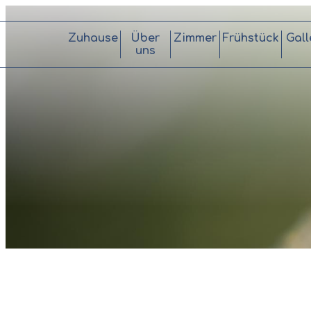
Zuhause
Über
Zimmer
Frühstück
Gall
uns