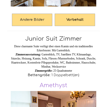
Andere Bilder
Vorbehalt
Junior Suit Zimmer
Diese charmante Suite verfügt über einen Kamin und ein traditionelles
Erkerfenster. Mit Gartenblick.
Zimmerausstattung:
Gartenblick,
TV
,
Satelliten TV
, Klimaanlage,
Sitzecke, Heizung,
Kamin
,
Sofa
, Fliesen-/Marmorboden, Schrank, Dusche,
Haartrockner, Kostenfreie Pflegeprodukte, WC, Badezimmer, Hausschuhe,
Minibar, Weckservice
Zimmergröße:
25 Quadratmeter
Bettengröße:
1
Doppelbett(en)
Amethyst